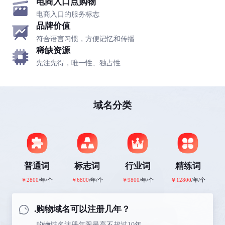
电商入口点购物
电商入口的服务标志
品牌价值
符合语言习惯，方便记忆和传播
稀缺资源
先注先得，唯一性、独占性
域名分类
普通词
标志词
行业词
精练词
￥2800
/年/个
￥6800
/年/个
￥9800
/年/个
￥12800
/年/个
.购物域名可以注册几年？
.购物域名注册年限最高不超过10年