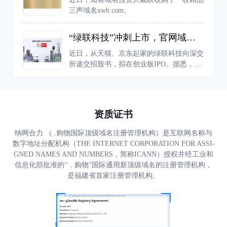
人都可以创建自己的世界。
三声域名xwb.com。
“绿联科技”冲刺上市，官网域名后缀为何不用“.com”
近日，从天猫、京东起家的绿联科技向深交
所递交招股书，拟在创业板IPO。据悉，绿
联科技成立于2012年，依托“UGREEN绿
联”品牌布局境内外市场，在美国、英国、
德国、日本等全球多个国家和地区的销售，
已成为科技消费电子领域的领先品牌之一。
资质证书
纳网合力 （ .购物国际顶级域名注册管理机构）是互联网名称与
数字地址分配机构（THE INTERNET CORPORATION FOR ASSI-
GNED NAMES AND NUMBERS，简称ICANN）授权并经工业和
信息化部批准的“．购物”国际通用新顶级域名的注册管理机构，
是福建省首家注册管理机构。