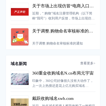
关于市场上出现仿冒“电商入口专用权证”的严正声明
近期，“.购物”域名注册管理机构（以下简
称“我司”）收到用户反馈，市场上出现仿冒
我司“电商入口专用权证”证书的行为，严重
扰乱市场的正常经营秩序，侵犯了我司的合
关于调整.购物命名审核标准的通知
法权益。
关于调整.购物命名审核标准的通知
查看更多>
域名新闻
360重金收购域名N.cn布局元宇宙
印象中，360公司好像很久没有大动作了，
上一次上热搜还是花上亿元购买域名
360.com。不过近日，有网友爆料称，360公
司推出了一款元宇宙产品“N世界”。据介
戴跃收购域名xwb.com
绍，“N世界”是新一代的兴趣元宇宙，主要
由一个个“兴趣世界”构成，在这个平台中人
近日，知名域名投资人戴跃收购了一枚精品