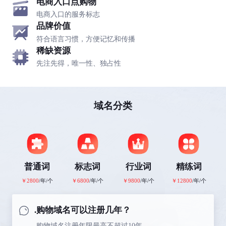
电商入口点购物
电商入口的服务标志
品牌价值
符合语言习惯，方便记忆和传播
稀缺资源
先注先得，唯一性、独占性
域名分类
普通词
标志词
行业词
精练词
￥2800
/年/个
￥6800
/年/个
￥9800
/年/个
￥12800
/年/个
.购物域名可以注册几年？
.购物域名注册年限最高不超过10年