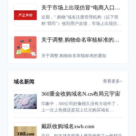
关于市场上出现仿冒“电商入口专用权证”的严正声明
近期，“.购物”域名注册管理机构（以下简
称“我司”）收到用户反馈，市场上出现仿冒
我司“电商入口专用权证”证书的行为，严重
扰乱市场的正常经营秩序，侵犯了我司的合
关于调整.购物命名审核标准的通知
法权益。
关于调整.购物命名审核标准的通知
查看更多>
域名新闻
360重金收购域名N.cn布局元宇宙
印象中，360公司好像很久没有大动作了，
上一次上热搜还是花上亿元购买域名
360.com。不过近日，有网友爆料称，360公
司推出了一款元宇宙产品“N世界”。据介
戴跃收购域名xwb.com
绍，“N世界”是新一代的兴趣元宇宙，主要
由一个个“兴趣世界”构成，在这个平台中人
近日，知名域名投资人戴跃收购了一枚精品