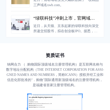
人都可以创建自己的世界。
三声域名xwb.com。
“绿联科技”冲刺上市，官网域名后缀为何不用“.com”
近日，从天猫、京东起家的绿联科技向深交
所递交招股书，拟在创业板IPO。据悉，绿
联科技成立于2012年，依托“UGREEN绿
联”品牌布局境内外市场，在美国、英国、
德国、日本等全球多个国家和地区的销售，
已成为科技消费电子领域的领先品牌之一。
资质证书
纳网合力 （ .购物国际顶级域名注册管理机构）是互联网名称与
数字地址分配机构（THE INTERNET CORPORATION FOR ASSI-
GNED NAMES AND NUMBERS，简称ICANN）授权并经工业和
信息化部批准的“．购物”国际通用新顶级域名的注册管理机构，
是福建省首家注册管理机构。