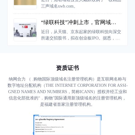
人都可以创建自己的世界。
三声域名xwb.com。
“绿联科技”冲刺上市，官网域名后缀为何不用“.com”
近日，从天猫、京东起家的绿联科技向深交
所递交招股书，拟在创业板IPO。据悉，绿
联科技成立于2012年，依托“UGREEN绿
联”品牌布局境内外市场，在美国、英国、
德国、日本等全球多个国家和地区的销售，
已成为科技消费电子领域的领先品牌之一。
资质证书
纳网合力 （ .购物国际顶级域名注册管理机构）是互联网名称与
数字地址分配机构（THE INTERNET CORPORATION FOR ASSI-
GNED NAMES AND NUMBERS，简称ICANN）授权并经工业和
信息化部批准的“．购物”国际通用新顶级域名的注册管理机构，
是福建省首家注册管理机构。