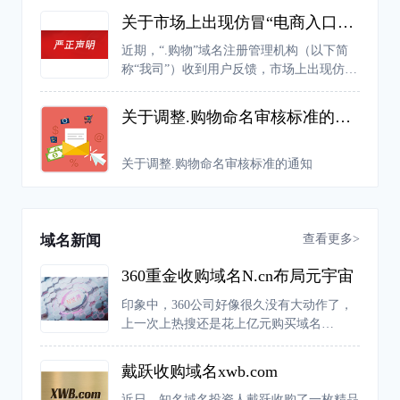
关于市场上出现仿冒“电商入口专用权证”的严正声明
近期，“.购物”域名注册管理机构（以下简
称“我司”）收到用户反馈，市场上出现仿冒
我司“电商入口专用权证”证书的行为，严重
扰乱市场的正常经营秩序，侵犯了我司的合
关于调整.购物命名审核标准的通知
法权益。
关于调整.购物命名审核标准的通知
查看更多>
域名新闻
360重金收购域名N.cn布局元宇宙
印象中，360公司好像很久没有大动作了，
上一次上热搜还是花上亿元购买域名
360.com。不过近日，有网友爆料称，360公
司推出了一款元宇宙产品“N世界”。据介
戴跃收购域名xwb.com
绍，“N世界”是新一代的兴趣元宇宙，主要
由一个个“兴趣世界”构成，在这个平台中人
近日，知名域名投资人戴跃收购了一枚精品