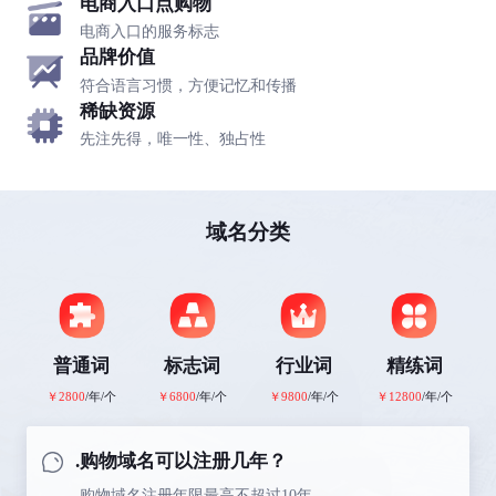
电商入口点购物
电商入口的服务标志
品牌价值
符合语言习惯，方便记忆和传播
稀缺资源
先注先得，唯一性、独占性
域名分类
普通词
标志词
行业词
精练词
￥2800
/年/个
￥6800
/年/个
￥9800
/年/个
￥12800
/年/个
.购物域名可以注册几年？
.购物域名注册年限最高不超过10年