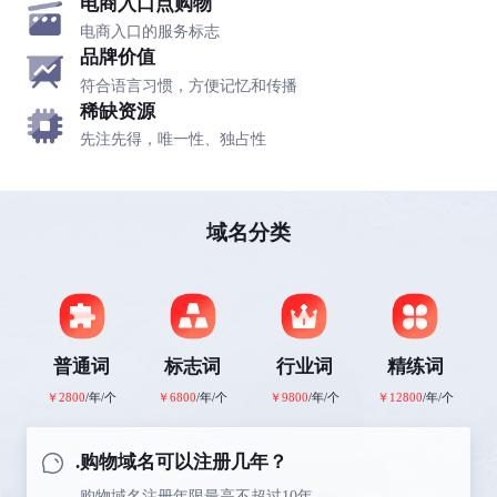
电商入口点购物
电商入口的服务标志
品牌价值
符合语言习惯，方便记忆和传播
稀缺资源
先注先得，唯一性、独占性
域名分类
普通词
标志词
行业词
精练词
￥2800
/年/个
￥6800
/年/个
￥9800
/年/个
￥12800
/年/个
.购物域名可以注册几年？
.购物域名注册年限最高不超过10年