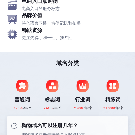
电商入口点购物
电商入口的服务标志
品牌价值
符合语言习惯，方便记忆和传播
稀缺资源
先注先得，唯一性、独占性
域名分类
普通词
标志词
行业词
精练词
￥2800
/年/个
￥6800
/年/个
￥9800
/年/个
￥12800
/年/个
.购物域名可以注册几年？
.购物域名注册年限最高不超过10年