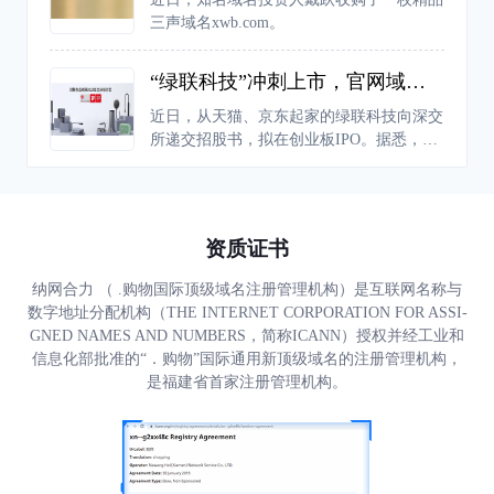
人都可以创建自己的世界。
三声域名xwb.com。
“绿联科技”冲刺上市，官网域名后缀为何不用“.com”
近日，从天猫、京东起家的绿联科技向深交
所递交招股书，拟在创业板IPO。据悉，绿
联科技成立于2012年，依托“UGREEN绿
联”品牌布局境内外市场，在美国、英国、
德国、日本等全球多个国家和地区的销售，
已成为科技消费电子领域的领先品牌之一。
资质证书
纳网合力 （ .购物国际顶级域名注册管理机构）是互联网名称与
数字地址分配机构（THE INTERNET CORPORATION FOR ASSI-
GNED NAMES AND NUMBERS，简称ICANN）授权并经工业和
信息化部批准的“．购物”国际通用新顶级域名的注册管理机构，
是福建省首家注册管理机构。