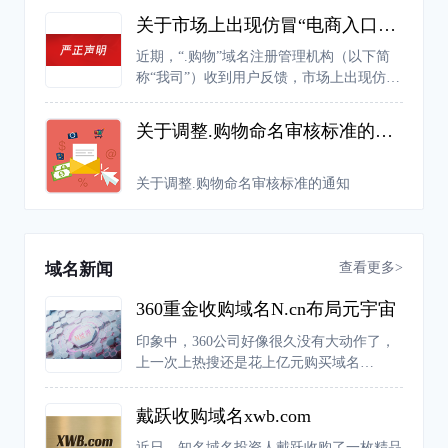
关于市场上出现仿冒“电商入口专用权证”的严正声明
近期，“.购物”域名注册管理机构（以下简
称“我司”）收到用户反馈，市场上出现仿冒
我司“电商入口专用权证”证书的行为，严重
扰乱市场的正常经营秩序，侵犯了我司的合
关于调整.购物命名审核标准的通知
法权益。
关于调整.购物命名审核标准的通知
查看更多>
域名新闻
360重金收购域名N.cn布局元宇宙
印象中，360公司好像很久没有大动作了，
上一次上热搜还是花上亿元购买域名
360.com。不过近日，有网友爆料称，360公
司推出了一款元宇宙产品“N世界”。据介
戴跃收购域名xwb.com
绍，“N世界”是新一代的兴趣元宇宙，主要
由一个个“兴趣世界”构成，在这个平台中人
近日，知名域名投资人戴跃收购了一枚精品