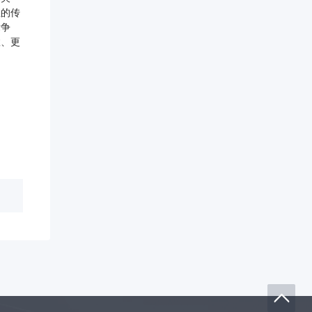
息的传
竞争
效、更
。