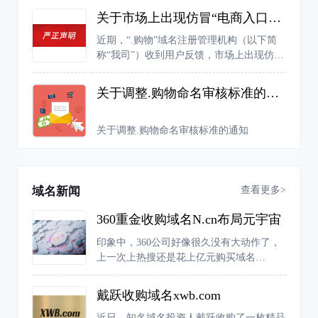
关于市场上出现仿冒“电商入口专用权证”的严正声明
近期，“.购物”域名注册管理机构（以下简
称“我司”）收到用户反馈，市场上出现仿冒
我司“电商入口专用权证”证书的行为，严重
扰乱市场的正常经营秩序，侵犯了我司的合
关于调整.购物命名审核标准的通知
法权益。
关于调整.购物命名审核标准的通知
查看更多>
域名新闻
360重金收购域名N.cn布局元宇宙
印象中，360公司好像很久没有大动作了，
上一次上热搜还是花上亿元购买域名
360.com。不过近日，有网友爆料称，360公
司推出了一款元宇宙产品“N世界”。据介
戴跃收购域名xwb.com
绍，“N世界”是新一代的兴趣元宇宙，主要
由一个个“兴趣世界”构成，在这个平台中人
近日，知名域名投资人戴跃收购了一枚精品