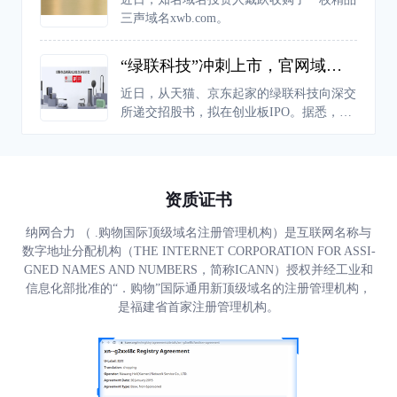
人都可以创建自己的世界。
三声域名xwb.com。
“绿联科技”冲刺上市，官网域名后缀为何不用“.com”
近日，从天猫、京东起家的绿联科技向深交
所递交招股书，拟在创业板IPO。据悉，绿
联科技成立于2012年，依托“UGREEN绿
联”品牌布局境内外市场，在美国、英国、
德国、日本等全球多个国家和地区的销售，
已成为科技消费电子领域的领先品牌之一。
资质证书
纳网合力 （ .购物国际顶级域名注册管理机构）是互联网名称与
数字地址分配机构（THE INTERNET CORPORATION FOR ASSI-
GNED NAMES AND NUMBERS，简称ICANN）授权并经工业和
信息化部批准的“．购物”国际通用新顶级域名的注册管理机构，
是福建省首家注册管理机构。