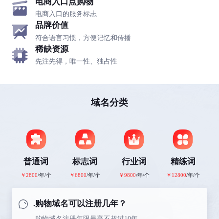
电商入口点购物
电商入口的服务标志
品牌价值
符合语言习惯，方便记忆和传播
稀缺资源
先注先得，唯一性、独占性
域名分类
普通词
标志词
行业词
精练词
￥2800
/年/个
￥6800
/年/个
￥9800
/年/个
￥12800
/年/个
.购物域名可以注册几年？
.购物域名注册年限最高不超过10年