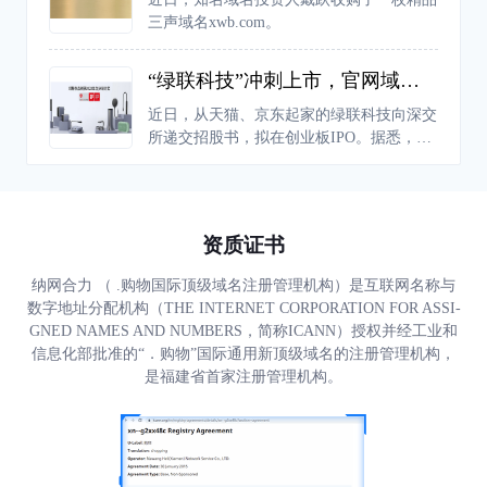
人都可以创建自己的世界。
三声域名xwb.com。
“绿联科技”冲刺上市，官网域名后缀为何不用“.com”
近日，从天猫、京东起家的绿联科技向深交
所递交招股书，拟在创业板IPO。据悉，绿
联科技成立于2012年，依托“UGREEN绿
联”品牌布局境内外市场，在美国、英国、
德国、日本等全球多个国家和地区的销售，
已成为科技消费电子领域的领先品牌之一。
资质证书
纳网合力 （ .购物国际顶级域名注册管理机构）是互联网名称与
数字地址分配机构（THE INTERNET CORPORATION FOR ASSI-
GNED NAMES AND NUMBERS，简称ICANN）授权并经工业和
信息化部批准的“．购物”国际通用新顶级域名的注册管理机构，
是福建省首家注册管理机构。