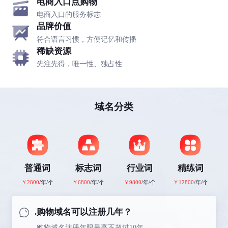
电商入口点购物
电商入口的服务标志
品牌价值
符合语言习惯，方便记忆和传播
稀缺资源
先注先得，唯一性、独占性
域名分类
普通词
标志词
行业词
精练词
￥2800
/年/个
￥6800
/年/个
￥9800
/年/个
￥12800
/年/个
.购物域名可以注册几年？
.购物域名注册年限最高不超过10年