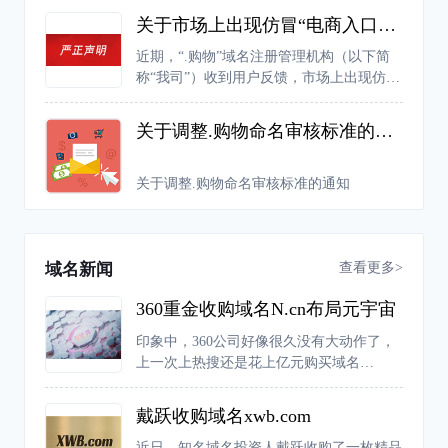
关于市场上出现仿冒“电商入口专用权证”的严正声明
近期，“.购物”域名注册管理机构（以下简
称“我司”）收到用户反馈，市场上出现仿冒
我司“电商入口专用权证”证书的行为，严重
扰乱市场的正常经营秩序，侵犯了我司的合
关于调整.购物命名审核标准的通知
法权益。
关于调整.购物命名审核标准的通知
查看更多>
域名新闻
360重金收购域名N.cn布局元宇宙
印象中，360公司好像很久没有大动作了，
上一次上热搜还是花上亿元购买域名
360.com。不过近日，有网友爆料称，360公
司推出了一款元宇宙产品“N世界”。据介
戴跃收购域名xwb.com
绍，“N世界”是新一代的兴趣元宇宙，主要
由一个个“兴趣世界”构成，在这个平台中人
近日，知名域名投资人戴跃收购了一枚精品