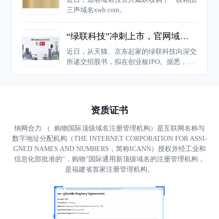
人都可以创建自己的世界。
三声域名xwb.com。
“绿联科技”冲刺上市，官网域名后缀为何不用“.com”
近日，从天猫、京东起家的绿联科技向深交
所递交招股书，拟在创业板IPO。据悉，绿
联科技成立于2012年，依托“UGREEN绿
联”品牌布局境内外市场，在美国、英国、
德国、日本等全球多个国家和地区的销售，
已成为科技消费电子领域的领先品牌之一。
资质证书
纳网合力 （ .购物国际顶级域名注册管理机构）是互联网名称与
数字地址分配机构（THE INTERNET CORPORATION FOR ASSI-
GNED NAMES AND NUMBERS，简称ICANN）授权并经工业和
信息化部批准的“．购物”国际通用新顶级域名的注册管理机构，
是福建省首家注册管理机构。