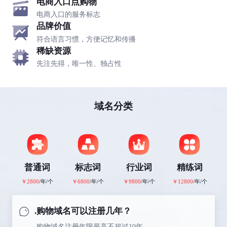
电商入口点购物
电商入口的服务标志
品牌价值
符合语言习惯，方便记忆和传播
稀缺资源
先注先得，唯一性、独占性
域名分类
普通词
标志词
行业词
精练词
￥2800
/年/个
￥6800
/年/个
￥9800
/年/个
￥12800
/年/个
.购物域名可以注册几年？
.购物域名注册年限最高不超过10年