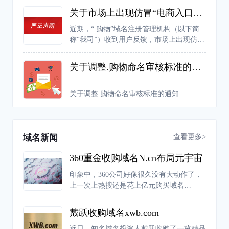
关于市场上出现仿冒“电商入口专用权证”的严正声明
近期，“.购物”域名注册管理机构（以下简
称“我司”）收到用户反馈，市场上出现仿冒
我司“电商入口专用权证”证书的行为，严重
扰乱市场的正常经营秩序，侵犯了我司的合
关于调整.购物命名审核标准的通知
法权益。
关于调整.购物命名审核标准的通知
查看更多>
域名新闻
360重金收购域名N.cn布局元宇宙
印象中，360公司好像很久没有大动作了，
上一次上热搜还是花上亿元购买域名
360.com。不过近日，有网友爆料称，360公
司推出了一款元宇宙产品“N世界”。据介
戴跃收购域名xwb.com
绍，“N世界”是新一代的兴趣元宇宙，主要
由一个个“兴趣世界”构成，在这个平台中人
近日，知名域名投资人戴跃收购了一枚精品