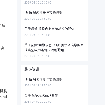
2025-04-30 10:36:00
.购物 域名注册与实施细则
2024-09-13 17:59:00
功后
关于调整.购物命名审核标准的通知
2024-06-13 16:17:00
关于征集“网聚信息·互联你我”公信导航企
成功
业典型应用案例的活动通知
2024-03-14 14:14:00
最热资讯
.购物 域名注册与实施细则
2024-09-13 17:59:00
理机构
关于.购物域名价格政策
30日
2018-07-09 16:26:00