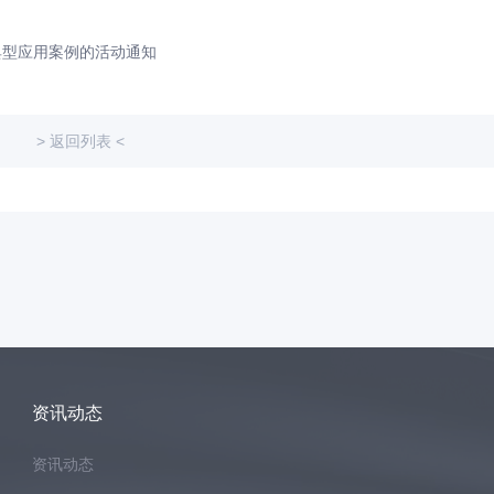
典型应用案例的活动通知
> 返回列表 <
资讯动态
资讯动态