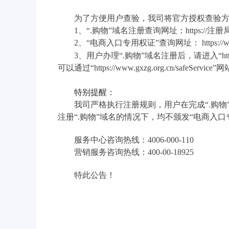
为了方便用户查验，我司将官方授权查验
1、“
.
购物”域名注册查询网址：https://注册
2、“电商入口专用权证”查询网址：
https:/
3、用户办理“.购物”域名注册后，请进入“http
可以通过“
https://www.gxzg.org.cn/safeService
”网
特别提醒：
我司严格执行注册规则，用户在完成“.购物
注册“.购物”域名的情况下，均不颁发“电商入口
服务中心咨询热线：4006-000-110
营销服务咨询热线：400-00-18925
特此公告！